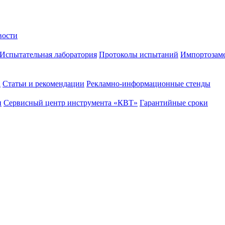
вости
Испытательная лаборатория
Протоколы испытаний
Импортозам
а
Статьи и рекомендации
Рекламно-информационные стенды
и
Сервисный центр инструмента «КВТ»
Гарантийные сроки