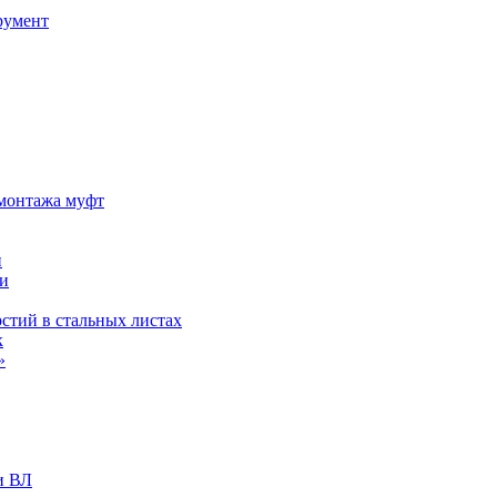
румент
 монтажа муфт
и
ии
стий в стальных листах
к
»
и ВЛ