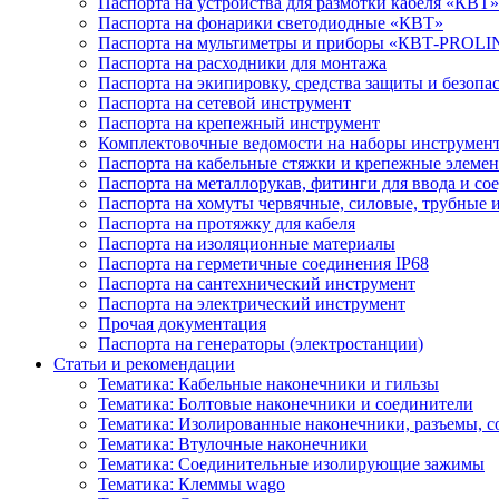
Паспорта на устройства для размотки кабеля «КВТ»
Паспорта на фонарики светодиодные «КВТ»
Паспорта на мультиметры и приборы «КВТ-PROLI
Паспорта на расходники для монтажа
Паспорта на экипировку, средства защиты и безопа
Паспорта на сетевой инструмент
Паспорта на крепежный инструмент
Комплектовочные ведомости на наборы инструмен
Паспорта на кабельные стяжки и крепежные элеме
Паспорта на металлорукав, фитинги для ввода и со
Паспорта на хомуты червячные, силовые, трубные 
Паспорта на протяжку для кабеля
Паспорта на изоляционные материалы
Паспорта на герметичные соединения IP68
Паспорта на сантехнический инструмент
Паспорта на электрический инструмент
Прочая документация
Паспорта на генераторы (электростанции)
Статьи и рекомендации
Тематика: Кабельные наконечники и гильзы
Тематика: Болтовые наконечники и соединители
Тематика: Изолированные наконечники, разъемы, с
Тематика: Втулочные наконечники
Тематика: Соединительные изолирующие зажимы
Тематика: Клеммы wago