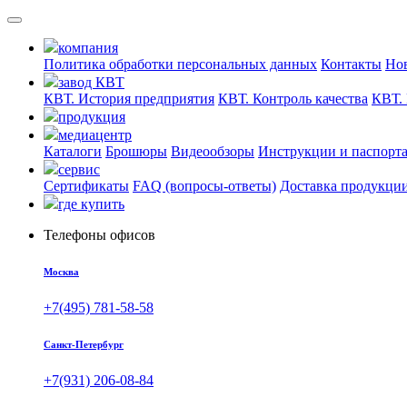
компания
Политика обработки персональных данных
Контакты
Но
завод КВТ
КВТ. История предприятия
КВТ. Контроль качества
КВТ. 
продукция
медиацентр
Каталоги
Брошюры
Видеообзоры
Инструкции и паспорт
сервис
Сертификаты
FAQ (вопросы-ответы)
Доставка продукци
где купить
Телефоны офисов
Москва
+7(495) 781-58-58
Санкт-Петербург
+7(931) 206-08-84