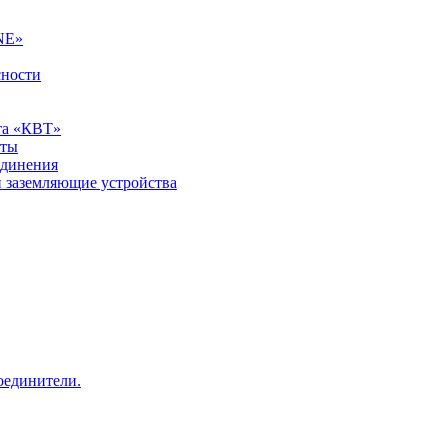
NE»
сности
та «КВТ»
нты
единения
и заземляющие устройства
оединители.