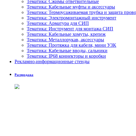
Тематика: Сжимы ответвительные
Тематика: Кабельные муфты и аксессуары
Тематика: Термоусаживаемая трубка и защита пров
Тематика: Электромонтажный инструмент
Тематика: Арматура для СИП
Тематика: Инструмент для монтажа СИП
Тематика: Кабельные хомуты, крепеж
Тематика: Металлорукав, аксессуары
Тематика: Протяжка для кабеля, мини УЗК
Тематика: Кабельные вводы, сальники
Тематика: IP68 коннекторы и коробки
Рекламно-информационные стенды
Распродажа