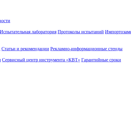
вости
Испытательная лаборатория
Протоколы испытаний
Импортозам
а
Статьи и рекомендации
Рекламно-информационные стенды
и
Сервисный центр инструмента «КВТ»
Гарантийные сроки