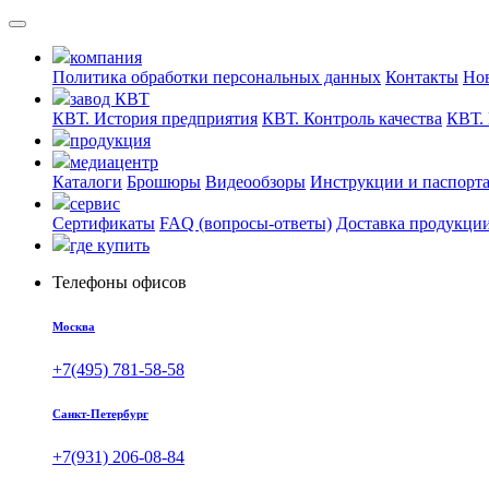
компания
Политика обработки персональных данных
Контакты
Но
завод КВТ
КВТ. История предприятия
КВТ. Контроль качества
КВТ. 
продукция
медиацентр
Каталоги
Брошюры
Видеообзоры
Инструкции и паспорт
сервис
Сертификаты
FAQ (вопросы-ответы)
Доставка продукци
где купить
Телефоны офисов
Москва
+7(495) 781-58-58
Санкт-Петербург
+7(931) 206-08-84