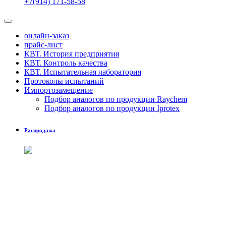
+7(914) 171-58-58
онлайн-заказ
прайс-лист
КВТ. История предприятия
КВТ. Контроль качества
КВТ. Испытательная лаборатория
Протоколы испытаний
Импортозамещение
Подбор аналогов по продукции Raychem
Подбор аналогов по продукции Iprotex
Распродажа