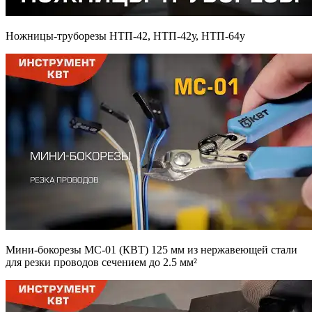
Ножницы-труборезы НТП-42, НТП-42у, НТП-64у
Мини-бокорезы МС-01 (КВТ) 125 мм из нержавеющей стали
для резки проводов сечением до 2.5 мм²