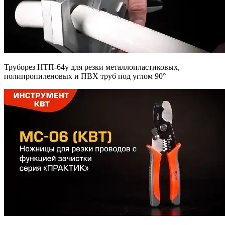
Труборез НТП-64у для резки металлопластиковых,
полипропиленовых и ПВХ труб под углом 90°