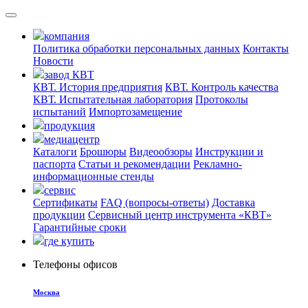
компания
Политика обработки персональных данных
Контакты
Новости
завод КВТ
КВТ. История предприятия
КВТ. Контроль качества
КВТ. Испытательная лаборатория
Протоколы
испытаний
Импортозамещение
продукция
медиацентр
Каталоги
Брошюры
Видеообзоры
Инструкции и
паспорта
Статьи и рекомендации
Рекламно-
информационные стенды
сервис
Сертификаты
FAQ (вопросы-ответы)
Доставка
продукции
Сервисный центр инструмента «КВТ»
Гарантийные сроки
где купить
Телефоны офисов
Москва